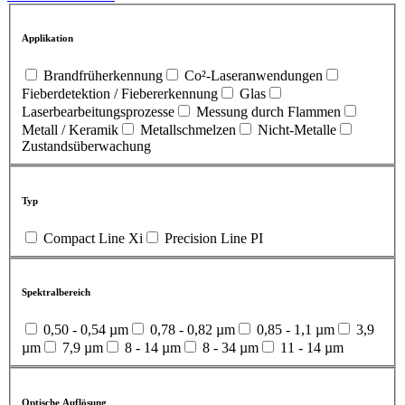
Applikation
Brandfrüherkennung
Co²-Laseranwendungen
Fieberdetektion / Fiebererkennung
Glas
Laserbearbeitungsprozesse
Messung durch Flammen
Metall / Keramik
Metallschmelzen
Nicht-Metalle
Zustandsüberwachung
Typ
Compact Line Xi
Precision Line PI
Spektralbereich
0,50 - 0,54 µm
0,78 - 0,82 µm
0,85 - 1,1 µm
3,9
µm
7,9 µm
8 - 14 µm
8 - 34 µm
11 - 14 µm
Optische Auflösung