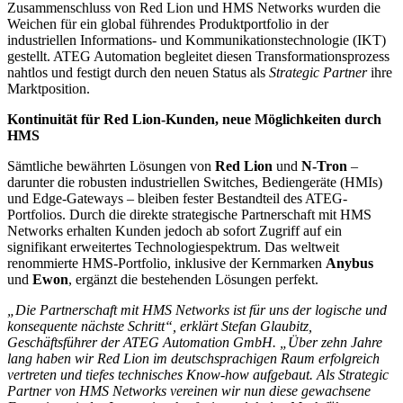
Zusammenschluss von Red Lion und HMS Networks wurden die
Weichen für ein global führendes Produktportfolio in der
industriellen Informations- und Kommunikationstechnologie (IKT)
gestellt. ATEG Automation begleitet diesen Transformationsprozess
nahtlos und festigt durch den neuen Status als
Strategic Partner
ihre
Marktposition.
Kontinuität für Red Lion-Kunden, neue Möglichkeiten durch
HMS
Sämtliche bewährten Lösungen von
Red Lion
und
N-Tron
–
darunter die robusten industriellen Switches, Bediengeräte (HMIs)
und Edge-Gateways – bleiben fester Bestandteil des ATEG-
Portfolios. Durch die direkte strategische Partnerschaft mit HMS
Networks erhalten Kunden jedoch ab sofort Zugriff auf ein
signifikant erweitertes Technologiespektrum. Das weltweit
renommierte HMS-Portfolio, inklusive der Kernmarken
Anybus
und
Ewon
, ergänzt die bestehenden Lösungen perfekt.
„Die Partnerschaft mit HMS Networks ist für uns der logische und
konsequente nächste Schritt“, erklärt Stefan Glaubitz,
Geschäftsführer der ATEG Automation GmbH. „Über zehn Jahre
lang haben wir Red Lion im deutschsprachigen Raum erfolgreich
vertreten und tiefes technisches Know-how aufgebaut. Als Strategic
Partner von HMS Networks vereinen wir nun diese gewachsene