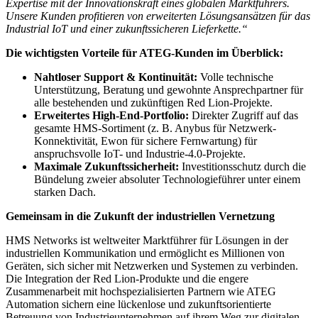
Expertise mit der Innovationskraft eines globalen Marktführers.
Unsere Kunden profitieren von erweiterten Lösungsansätzen für das
Industrial IoT und einer zukunftssicheren Lieferkette.“
Die wichtigsten Vorteile für ATEG-Kunden im Überblick:
Nahtloser Support & Kontinuität:
Volle technische
Unterstützung, Beratung und gewohnte Ansprechpartner für
alle bestehenden und zukünftigen Red Lion-Projekte.
Erweitertes High-End-Portfolio:
Direkter Zugriff auf das
gesamte HMS-Sortiment (z. B. Anybus für Netzwerk-
Konnektivität, Ewon für sichere Fernwartung) für
anspruchsvolle IoT- und Industrie-4.0-Projekte.
Maximale Zukunftssicherheit:
Investitionsschutz durch die
Bündelung zweier absoluter Technologieführer unter einem
starken Dach.
Gemeinsam in die Zukunft der industriellen Vernetzung
HMS Networks ist weltweiter Marktführer für Lösungen in der
industriellen Kommunikation und ermöglicht es Millionen von
Geräten, sich sicher mit Netzwerken und Systemen zu verbinden.
Die Integration der Red Lion-Produkte und die engere
Zusammenarbeit mit hochspezialisierten Partnern wie ATEG
Automation sichern eine lückenlose und zukunftsorientierte
Betreuung von Industrieunternehmen auf ihrem Weg zur digitalen