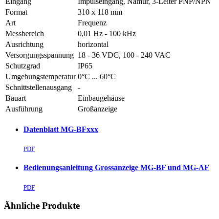
Eingang
Impulseingang, Namur, 3-Leiter PNP/NPN
Format
310 x 118 mm
Art
Frequenz
Messbereich
0,01 Hz - 100 kHz
Ausrichtung
horizontal
Versorgungsspannung
18 - 36 VDC, 100 - 240 VAC
Schutzgrad
IP65
Umgebungstemperatur
0°C ... 60°C
Schnittstellenausgang
-
Bauart
Einbaugehäuse
Ausführung
Großanzeige
Datenblatt MG-BFxxx
PDF
Bedienungsanleitung Grossanzeige MG-BF und MG-AF
PDF
Ähnliche Produkte