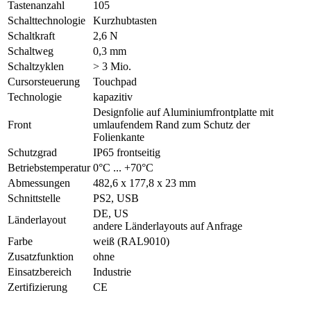
Tastenanzahl
105
Schalttechnologie
Kurzhubtasten
Schaltkraft
2,6 N
Schaltweg
0,3 mm
Schaltzyklen
> 3 Mio.
Cursorsteuerung
Touchpad
Technologie
kapazitiv
Designfolie auf Aluminiumfrontplatte mit
Front
umlaufendem Rand zum Schutz der
Folienkante
Schutzgrad
IP65 frontseitig
Betriebstemperatur
0°C ... +70°C
Abmessungen
482,6 x 177,8 x 23 mm
Schnittstelle
PS2, USB
DE, US
Länderlayout
andere Länderlayouts auf Anfrage
Farbe
weiß (RAL9010)
Zusatzfunktion
ohne
Einsatzbereich
Industrie
Zertifizierung
CE