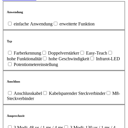
Anwendung
einfache Anwendung
erweiterte Funktion
Typ
Farberkennung
Doppelverstärker
Easy-Teach
hohe Funktionalität
hohe Geschwindigkeit
Infrarot-LED
Potentiometereinstellung
Anschluss
Anschlusskabel
Kabelsparender Steckverbinder
M8-
Steckverbinder
Ansprechzeit
3 Modi: 48 µs / 1 ms / 4 ms
3 Modi: 130 µs / 1 ms / 4