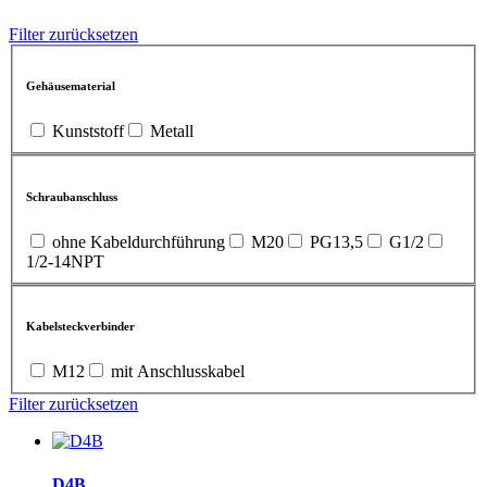
Filter zurücksetzen
Gehäusematerial
Kunststoff
Metall
Schraubanschluss
ohne Kabeldurchführung
M20
PG13,5
G1/2
1/2-14NPT
Kabelsteckverbinder
M12
mit Anschlusskabel
Filter zurücksetzen
D4B