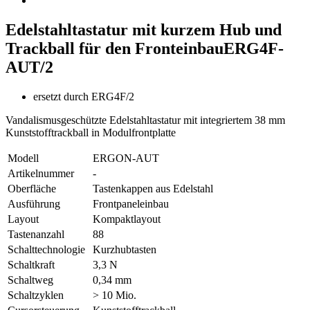
Edelstahltastatur mit kurzem Hub und
Trackball für den Fronteinbau
ERG4F-
AUT/2
ersetzt durch ERG4F/2
Vandalismusgeschützte Edelstahltastatur mit integriertem 38 mm
Kunststofftrackball in Modulfrontplatte
Modell
ERGON-AUT
Artikelnummer
-
Oberfläche
Tastenkappen aus Edelstahl
Ausführung
Frontpaneleinbau
Layout
Kompaktlayout
Tastenanzahl
88
Schalttechnologie
Kurzhubtasten
Schaltkraft
3,3 N
Schaltweg
0,34 mm
Schaltzyklen
> 10 Mio.