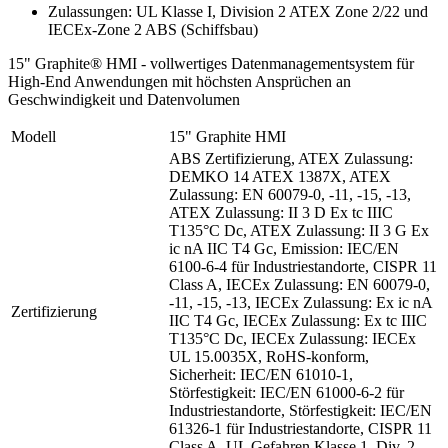
Zulassungen: UL Klasse I, Division 2 ATEX Zone 2/22 und
IECEx-Zone 2 ABS (Schiffsbau)
15" Graphite® HMI - vollwertiges Datenmanagementsystem für
High-End Anwendungen mit höchsten Ansprüchen an
Geschwindigkeit und Datenvolumen
Modell
15" Graphite HMI
ABS Zertifizierung, ATEX Zulassung:
DEMKO 14 ATEX 1387X, ATEX
Zulassung: EN 60079-0, -11, -15, -13,
ATEX Zulassung: II 3 D Ex tc IIIC
T135°C Dc, ATEX Zulassung: II 3 G Ex
ic nA IIC T4 Gc, Emission: IEC/EN
6100-6-4 für Industriestandorte, CISPR 11
Class A, IECEx Zulassung: EN 60079-0,
-11, -15, -13, IECEx Zulassung: Ex ic nA
Zertifizierung
IIC T4 Gc, IECEx Zulassung: Ex tc IIIC
T135°C Dc, IECEx Zulassung: IECEx
UL 15.0035X, RoHS-konform,
Sicherheit: IEC/EN 61010-1,
Störfestigkeit: IEC/EN 61000-6-2 für
Industriestandorte, Störfestigkeit: IEC/EN
61326-1 für Industriestandorte, CISPR 11
Class A, UL Gefahren Klasse 1, Div. 2