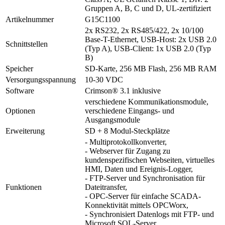
Gruppen A, B, C und D, UL-zertifiziert
Artikelnummer
G15C1100
2x RS232, 2x RS485/422, 2x 10/100
Base-T-Ethernet, USB-Host: 2x USB 2.0
Schnittstellen
(Typ A), USB-Client: 1x USB 2.0 (Typ
B)
Speicher
SD-Karte, 256 MB Flash, 256 MB RAM
Versorgungsspannung
10-30 VDC
Software
Crimson® 3.1 inklusive
verschiedene Kommunikationsmodule,
Optionen
verschiedene Eingangs- und
Ausgangsmodule
Erweiterung
SD + 8 Modul-Steckplätze
- Multiprotokollkonverter,
- Webserver für Zugang zu
kundenspezifischen Webseiten, virtuelles
HMI, Daten und Ereignis-Logger,
- FTP-Server und Synchronisation für
Funktionen
Dateitransfer,
- OPC-Server für einfache SCADA-
Konnektivität mittels OPCWorx,
- Synchronisiert Datenlogs mit FTP- und
Microsoft SQL-Server,