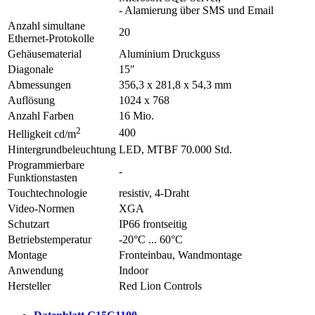
- Alamierung über SMS und Email
Anzahl simultane
20
Ethernet-Protokolle
Gehäusematerial
Aluminium Druckguss
Diagonale
15"
Abmessungen
356,3 x 281,8 x 54,3 mm
Auflösung
1024 x 768
Anzahl Farben
16 Mio.
2
400
Helligkeit cd/m
Hintergrundbeleuchtung
LED, MTBF 70.000 Std.
Programmierbare
-
Funktionstasten
Touchtechnologie
resistiv, 4-Draht
Video-Normen
XGA
Schutzart
IP66 frontseitig
Betriebstemperatur
-20°C ... 60°C
Montage
Fronteinbau, Wandmontage
Anwendung
Indoor
Hersteller
Red Lion Controls