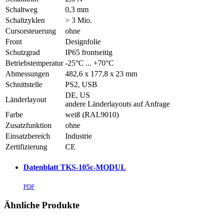
Schaltweg
0,3 mm
Schaltzyklen
> 3 Mio.
Cursorsteuerung
ohne
Front
Designfolie
Schutzgrad
IP65 frontseitig
Betriebstemperatur
-25°C ... +70°C
Abmessungen
482,6 x 177,8 x 23 mm
Schnittstelle
PS2, USB
DE, US
Länderlayout
andere Länderlayouts auf Anfrage
Farbe
weiß (RAL9010)
Zusatzfunktion
ohne
Einsatzbereich
Industrie
Zertifizierung
CE
Datenblatt TKS-105c-MODUL
PDF
Ähnliche Produkte