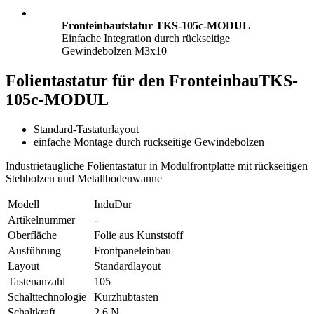
Fronteinbautstatur TKS-105c-MODUL
Einfache Integration durch rückseitige
Gewindebolzen M3x10
Folientastatur für den Fronteinbau
TKS-
105c-MODUL
Standard-Tastaturlayout
einfache Montage durch rückseitige Gewindebolzen
Industrietaugliche Folientastatur in Modulfrontplatte mit rückseitigen
Stehbolzen und Metallbodenwanne
Modell
InduDur
Artikelnummer
-
Oberfläche
Folie aus Kunststoff
Ausführung
Frontpaneleinbau
Layout
Standardlayout
Tastenanzahl
105
Schalttechnologie
Kurzhubtasten
Schaltkraft
2,6 N