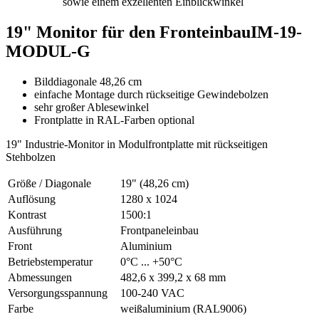
sowie einem exzellenten Einblickwinkel
19" Monitor für den Fronteinbau
IM-19-
MODUL-G
Bilddiagonale 48,26 cm
einfache Montage durch rückseitige Gewindebolzen
sehr großer Ablesewinkel
Frontplatte in RAL-Farben optional
19" Industrie-Monitor in Modulfrontplatte mit rückseitigen
Stehbolzen
Größe / Diagonale
19" (48,26 cm)
Auflösung
1280 x 1024
Kontrast
1500:1
Ausführung
Frontpaneleinbau
Front
Aluminium
Betriebstemperatur
0°C ... +50°C
Abmessungen
482,6 x 399,2 x 68 mm
Versorgungsspannung
100-240 VAC
Farbe
weißaluminium (RAL9006)