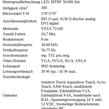
Hintergrundbeleuchtung
LED, MTBF 50.000 Std.
2
300
Helligkeit cd/m
Blickwinkel V/H
170°/170°
HD 15-pol. SUB D-Buchse analog
Anschlussmöglichkeit
DVI digital
Merkmale
VESA 75/100
Anzahl Farben
16,7 Mio.
Reaktionszeit
8 ms
Horizontalfrequenz
30-60 kHz
Vertikalfrequenz
56-75 Hz
Synchronisation
sep. TTL pos./neg.
Video-Normen
VGA, SVGA, XGA, SXGA
Schutzgrad
IP65 frontseitig
Leistungsverbrauch
39 W typ. / 45 W max.
Touchtechnologie
resistiver Touch, kapazitiver Touch, Accu-
Touch, SAW-Touch, modifizierte
Frontplatte, Edelstahlfront V2A,
Optionen
Edelstahlfront V4A, Sonderfarbe nach
RAL, Spannungsversorgung 24 V oder
12 VDC, frontseitige Bedienelemente,
integrierter IPC