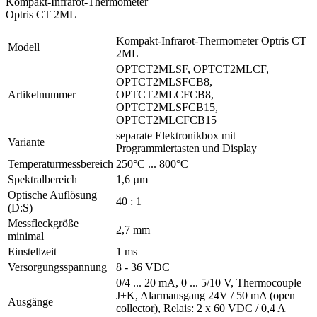
Kompakt-Infrarot-Thermometer
Optris CT 2ML
Kompakt-Infrarot-Thermometer Optris CT
Modell
2ML
OPTCT2MLSF, OPTCT2MLCF,
OPTCT2MLSFCB8,
Artikelnummer
OPTCT2MLCFCB8,
OPTCT2MLSFCB15,
OPTCT2MLCFCB15
separate Elektronikbox mit
Variante
Programmiertasten und Display
Temperaturmessbereich
250°C ... 800°C
Spektralbereich
1,6 µm
Optische Auflösung
40 : 1
(D:S)
Messfleckgröße
2,7 mm
minimal
Einstellzeit
1 ms
Versorgungsspannung
8 - 36 VDC
0/4 ... 20 mA, 0 ... 5/10 V, Thermocouple
J+K, Alarmausgang 24V / 50 mA (open
Ausgänge
collector), Relais: 2 x 60 VDC / 0,4 A