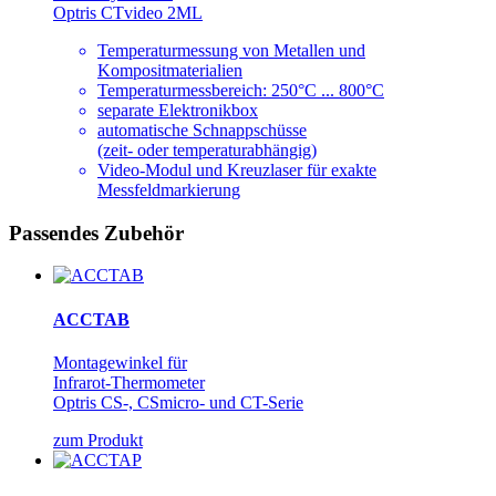
Optris CTvideo 2ML
Temperaturmessung von Metallen und
Kompositmaterialien
Temperaturmessbereich: 250°C ... 800°C
separate Elektronikbox
automatische Schnappschüsse
(zeit- oder temperaturabhängig)
Video-Modul und Kreuzlaser für exakte
Messfeldmarkierung
Passendes Zubehör
ACCTAB
Montagewinkel für
Infrarot-Thermometer
Optris CS-, CSmicro- und CT-Serie
zum Produkt